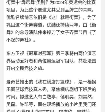
街舞中“霹雳舞”类别作为2024年奥运会的比赛
项目，为此这个赛道尤其受到品牌主的青睐。
优酷名牌综艺依旧是《这！就是街舞》，为了
巩固这个街舞赛道，优酷还持续两年，由《街
舞》的总导演陆伟来操刀了女子齐舞节目《了
不起的舞社》。
东方卫视《冠军对冠军》第三季将由两位演艺
界运动爱好者和两位奥运冠军组队，共赴法国
开启全民竞技之旅。
爱奇艺推出的《我在横店打篮球》，是一档娱
乐圈篮球竞技真人秀，聚焦横店剧组下班后的
时间，拟邀艺人有白敬亭、侯明昊、刘昊然、
吴磊、许凯等，而在现场播放的小片里我们还