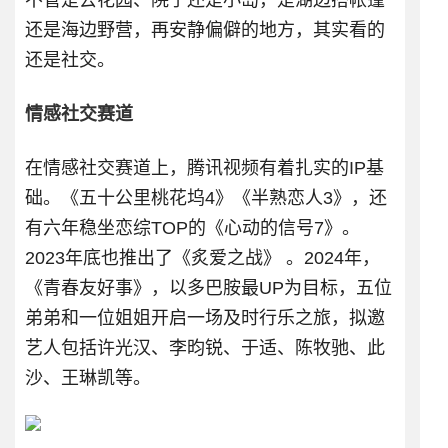
不管是去花园、院子还是小岛，是湖边搭帐篷
还是海边野营，再安静偏僻的地方，其实看的
还是社交。
情感社交赛道
在情感社交赛道上，腾讯视频有着扎实的IP基
础。《五十公里桃花坞4》《半熟恋人3》，还
有六年稳坐恋综TOP的《心动的信号7》。
2023年底也推出了《炙爱之战》 。2024年，
《青春友好事》，以多巴胺最UP为目标，五位
弟弟和一位姐姐开启一场及时行乐之旅，拟邀
艺人包括许光汉、李昀锐、于适、陈牧驰、此
沙、王琳凯等。