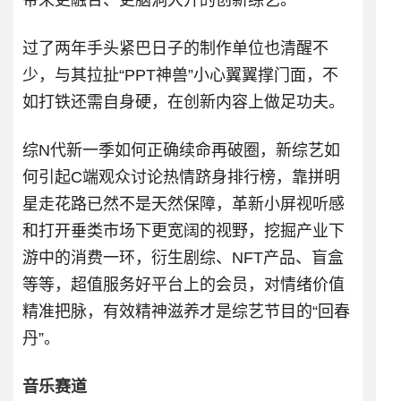
带来更融合、更脑洞大开的创新综艺。
过了两年手头紧巴日子的制作单位也清醒不
少，与其拉扯“PPT神兽”小心翼翼撑门面，不
如打铁还需自身硬，在创新内容上做足功夫。
综N代新一季如何正确续命再破圈，新综艺如
何引起C端观众讨论热情跻身排行榜，靠拼明
星走花路已然不是天然保障，革新小屏视听感
和打开垂类市场下更宽阔的视野，挖掘产业下
游中的消费一环，衍生剧综、NFT产品、盲盒
等等，超值服务好平台上的会员，对情绪价值
精准把脉，有效精神滋养才是综艺节目的“回春
丹”。
音乐赛道