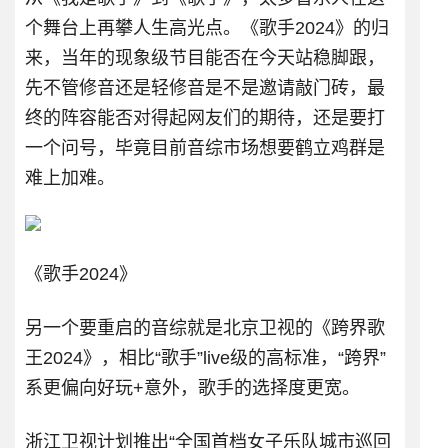
个舞台上再攀人生高光点。《歌手2024》的归
来，当年的现象级节目能否在今天站稳脚跟，
先不管修音还是轻修音是不是邀请敲门砖，最
终的阵容能否对得起网友们的期待，还是要打
一个问号，毕竟目前音综市场想要鹤立鸡群是
难上加难。
《歌手2024》
另一个要重启的音综就是北京卫视的《跨界歌
王2024》，相比“歌手”live级的高标准，“跨界”
系更偏向好玩+意外，歌手的选择度更宽。
浙江卫视计划推出“全国首档女子乐队城市巡回