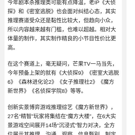
今年剧本杀推理类可能有点降温，老IP《大侦
探》和《密室逃脱》也会面对纠结心态，其实
推理赛道受众还是黏性比较大，但趋向小众，
所以内容越来越有门槛，也难以超越。相对大
体量的制作，其实制作精良的小节目性价比更
高。
在这个赛道上，毫无疑问，芒果TV一马当先，
今年预备上架的就有《大侦探9》《密室大逃脱
6》《森林进化论2》《女子推理社2》《魔方
新世界》《名侦探学院8》等等。
创新实景博弈游戏推理综艺《魔方新世界》，
27名“精智”玩家将集结在“魔方大楼”，在6大实
景游戏空间展开14场“沉浸式”智力对决，全方
位展示其推理、沟通、观察、信息甄别、制定