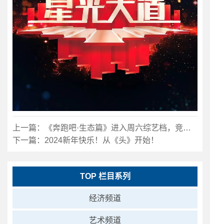
上一篇：
《奔跑吧·生态篇》进入周六综艺档，竞争《你好，星期六》？
下一篇：
2024新年快乐！从《头》开始！
TOP 栏目系列
经济频道
艺术频道